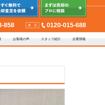
8-858
0120-015-688
東 店
績
お客様の声
スタッフ紹介
企業情報
少しでも高く売るポイント
不動産売却に必要な書類とは
不動産売却クイック査定とは？