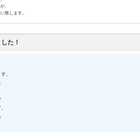
すが、
願い致します。
ました！
ます。
に
で
す。
も