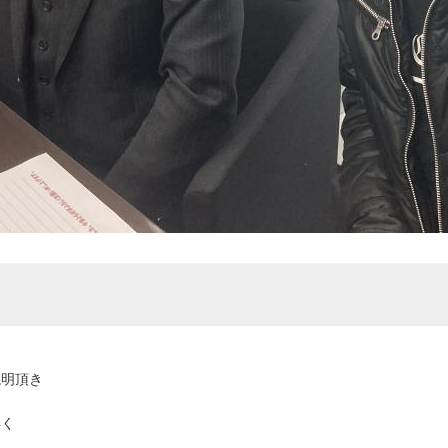
説明頂き
早く
す。