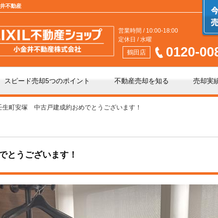
金井不動産
営業時間 / 10:00-18:00
定休日 / 水曜
0120-00
鶴田店
スピード売却5つのポイント
不動産売却を知る
売却実
壬生町安塚 中古戸建成約おめでとうございます！
介」と「買取」の違い
不動産売却時の諸費用
手数料について
相続相談
でとうございます！
の不動産会社選び
不動産売却価格の決め方