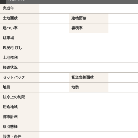
完成年
土地面積
建物面積
建ぺい率
容積率
駐車場
現況/引渡し
土地権利
接道状況
セットバック
私道負担面積
地目
地勢
法令上の制限
用途地域
都市計画
取引態様
設備・条件