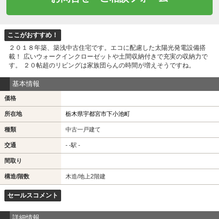
ここがおすすめ！
２０１８年築、築浅中古住宅です。エコに配慮した太陽光発電設備搭
載！ 広いウォークインクローゼットや土間収納付きで充実の収納力で
す。 ２０帖超のリビングは家族団らんの時間が増えそうですね。
基本情報
価格
所在地
栃木県宇都宮市下小池町
種類
中古一戸建て
交通
- -駅 -
間取り
構造/階数
木造/地上2階建
セールスコメント
詳細情報