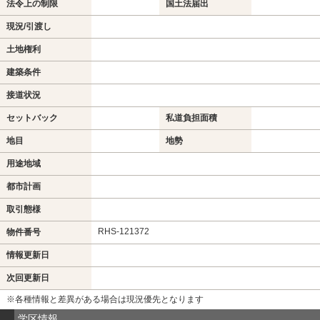
法令上の制限
国土法届出
現況/引渡し
土地権利
建築条件
接道状況
セットバック
私道負担面積
地目
地勢
用途地域
都市計画
取引態様
RHS-121372
物件番号
情報更新日
次回更新日
※各種情報と差異がある場合は現況優先となります
学区情報