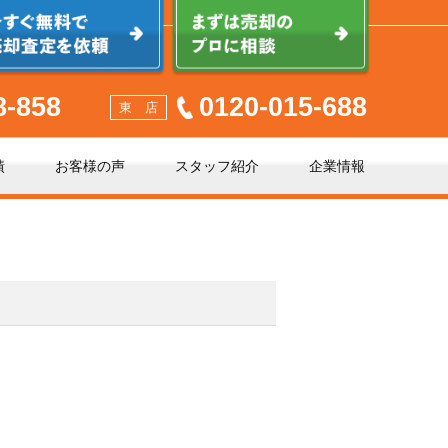
8-858
0120-015-688
東 店
績
お客様の声
スタッフ紹介
企業情報
少しでも高く売るポイント
不動産売却に必要な書類とは
不動産売却クイック査定とは？