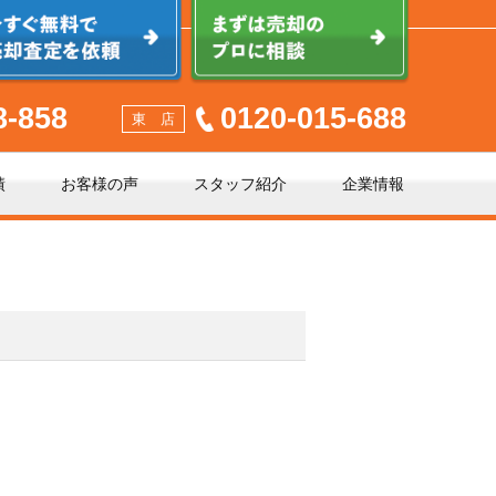
8-858
0120-015-688
東 店
績
お客様の声
スタッフ紹介
企業情報
少しでも高く売るポイント
不動産売却に必要な書類とは
不動産売却クイック査定とは？