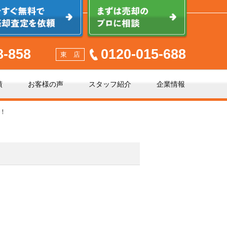
8-858
0120-015-688
東 店
績
お客様の声
スタッフ紹介
企業情報
！
少しでも高く売るポイント
不動産売却に必要な書類とは
不動産売却クイック査定とは？