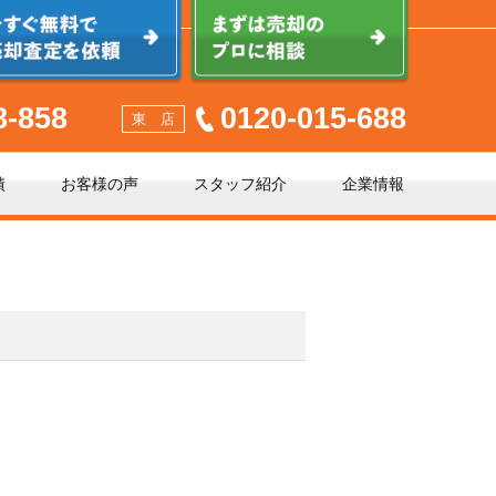
8-858
0120-015-688
東 店
績
お客様の声
スタッフ紹介
企業情報
少しでも高く売るポイント
不動産売却に必要な書類とは
不動産売却クイック査定とは？