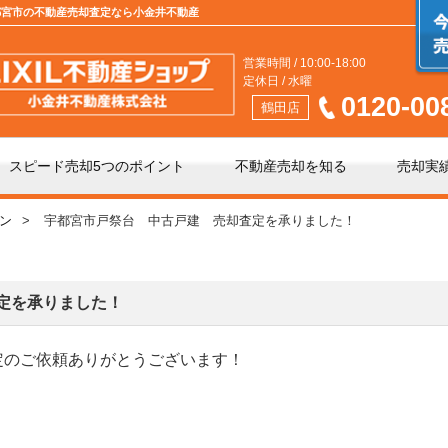
 宇都宮市の不動産売却査定なら小金井不動産
営業時間 / 10:00-18:00
定休日 / 水曜
0120-00
鶴田店
スピード売却5つのポイント
不動産売却を知る
売却実
ン
宇都宮市戸祭台 中古戸建 売却査定を承りました！
介」と「買取」の違い
不動産売却時の諸費用
手数料について
相続相談
定を承りました！
定のご依頼ありがとうございます！
の不動産会社選び
不動産売却価格の決め方