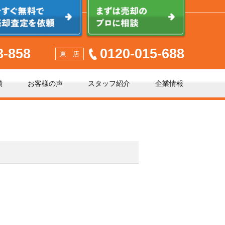
8-858
0120-015-688
東 店
績
お客様の声
スタッフ紹介
企業情報
少しでも高く売るポイント
不動産売却に必要な書類とは
不動産売却クイック査定とは？