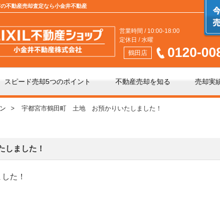
都宮市の不動産売却査定なら小金井不動産
営業時間 / 10:00-18:00
定休日 / 水曜
0120-00
鶴田店
スピード売却5つのポイント
不動産売却を知る
売却実
ン
宇都宮市鶴田町 土地 お預かりいたしました！
介」と「買取」の違い
不動産売却時の諸費用
手数料について
相続相談
たしました！
ました！
の不動産会社選び
不動産売却価格の決め方