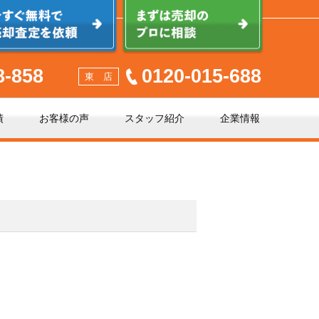
8-858
0120-015-688
東 店
績
お客様の声
スタッフ紹介
企業情報
少しでも高く売るポイント
不動産売却に必要な書類とは
不動産売却クイック査定とは？