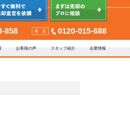
8-858
0120-015-688
東 店
績
お客様の声
スタッフ紹介
企業情報
少しでも高く売るポイント
不動産売却に必要な書類とは
不動産売却クイック査定とは？