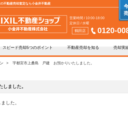
都宮市の不動産売却査定なら小金井不動産
営業時間 / 10:00-18:00
定休日 / 水曜
0120-00
鶴田店
スピード売却5つのポイント
不動産売却を知る
売却実
ン
宇都宮市上桑島 戸建 お預かりいたしました。
介」と「買取」の違い
不動産売却時の諸費用
手数料について
相続相談
たしました。
しました。
の不動産会社選び
不動産売却価格の決め方