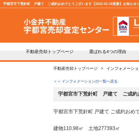
宇都宮市下荒針町 戸建て ご成約おめでとうございます【2022-02-18更新】お知らせ
不動産売却トップページ
選ばれる4つの理由
不動産売却トップページ
インフォメーショ
不動産の売却の流れ
「仲
＜＜ インフォメーションの一覧へ戻る
よくある質問
仲介
宇都宮市下荒針町 戸建て ご成約
宇都宮市下荒針町 戸建て ご成約おめ
媒介契約の種類とは
売却
建物110.98㎡ 土地277393㎡