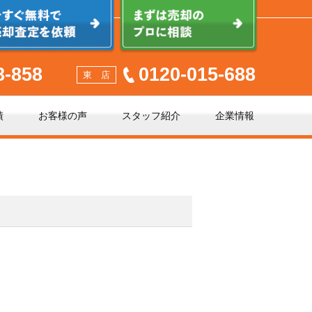
8-858
0120-015-688
東 店
績
お客様の声
スタッフ紹介
企業情報
少しでも高く売るポイント
不動産売却に必要な書類とは
不動産売却クイック査定とは？