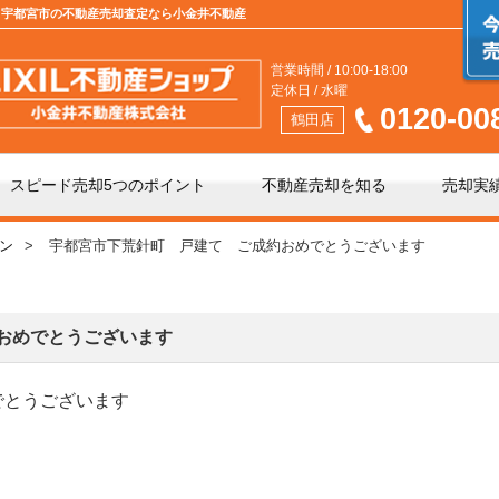
 | 宇都宮市の不動産売却査定なら小金井不動産
営業時間 / 10:00-18:00
定休日 / 水曜
0120-00
鶴田店
スピード売却5つのポイント
不動産売却を知る
売却実
ン
宇都宮市下荒針町 戸建て ご成約おめでとうございます
介」と「買取」の違い
不動産売却時の諸費用
手数料について
相続相談
おめでとうございます
でとうございます
の不動産会社選び
不動産売却価格の決め方