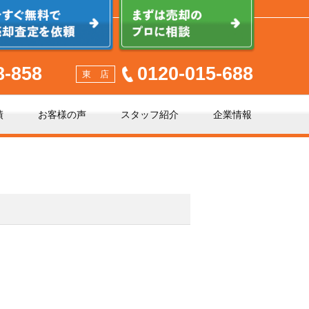
8-858
0120-015-688
東 店
績
お客様の声
スタッフ紹介
企業情報
少しでも高く売るポイント
不動産売却に必要な書類とは
不動産売却クイック査定とは？