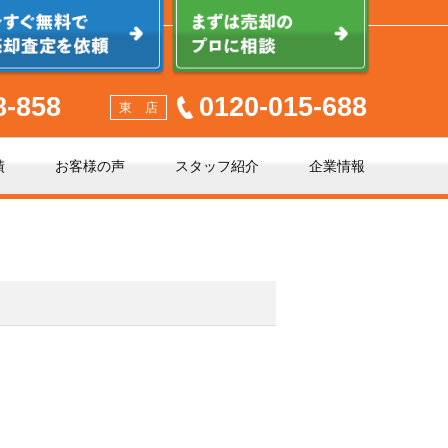
8-858
0120-015-688
東 店
績
お客様の声
スタッフ紹介
企業情報
少しでも高く売るポイント
不動産売却に必要な書類とは
不動産売却クイック査定とは？