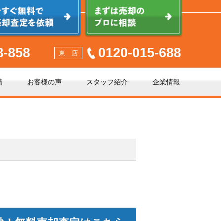
8-858
0120-015-688
東 店
績
お客様の声
スタッフ紹介
企業情報
少しでも高く売るポイント
不動産売却に必要な書類とは
不動産売却クイック査定とは？