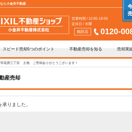
定なら小金井不動産
営業時間 / 10:00-18:00
定休日 / 水曜
0120-00
鶴田店
スピード売却5つのポイント
不動産売却を知る
売却実
宮市花房三丁目 土地 ご売却ありがとうございます！
介」と「買取」の違い
不動産売却時の諸費用
動産売却
手数料について
相続相談
頼を承りました。
の不動産会社選び
不動産売却価格の決め方