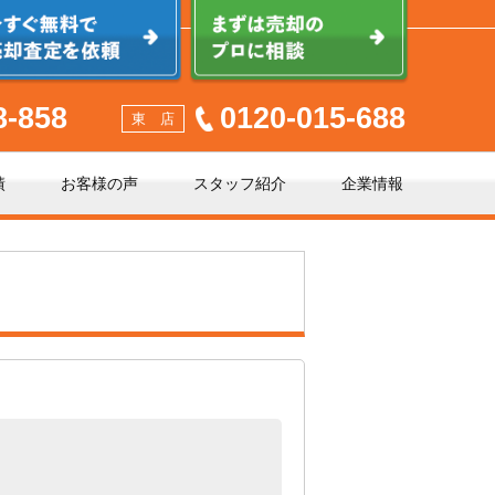
8-858
0120-015-688
東 店
績
お客様の声
スタッフ紹介
企業情報
少しでも高く売るポイント
不動産売却に必要な書類とは
不動産売却クイック査定とは？