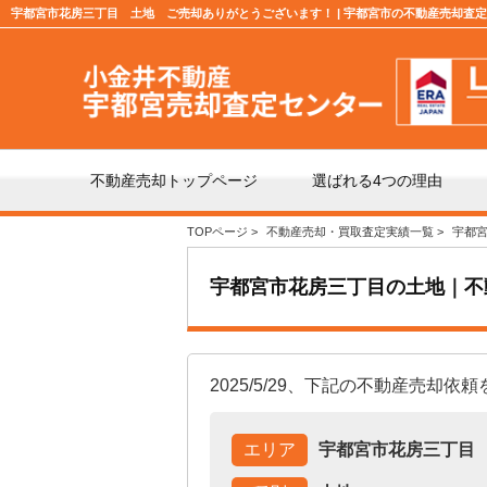
宇都宮市花房三丁目 土地 ご売却ありがとうございます！ | 宇都宮市の不動産売却査
不動産売却トップページ
選ばれる4つの理由
TOPページ
>
不動産売却・買取査定実績一覧
>
宇都
不動産の売却の流れ
「仲
宇都宮市花房三丁目の土地｜不
よくある質問
仲介
2025/5/29、下記の不動産売却依
媒介契約の種類とは
売却
エリア
宇都宮市花房三丁目